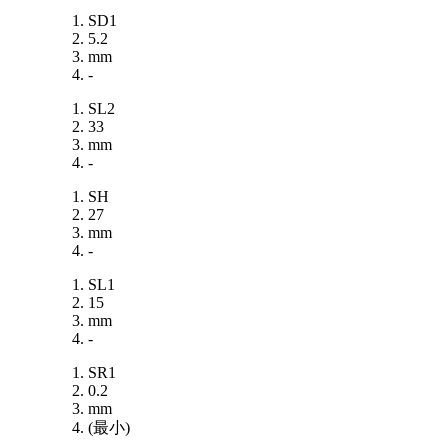
SD1
5.2
mm
-
SL2
33
mm
-
SH
27
mm
-
SL1
15
mm
-
SR1
0.2
mm
(最小)