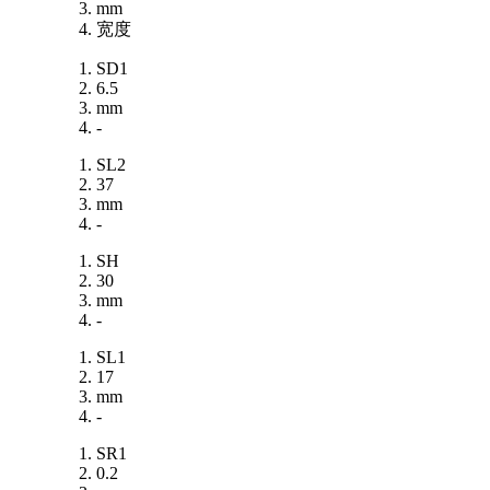
mm
宽度
SD1
6.5
mm
-
SL2
37
mm
-
SH
30
mm
-
SL1
17
mm
-
SR1
0.2