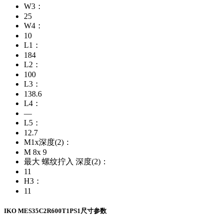
W3：
25
W4：
10
L1：
184
L2：
100
L3：
138.6
L4：
—
L5：
12.7
M1x深度(2)：
M 8x 9
最大 螺纹拧入 深度(2)：
11
H3：
11
IKO MES35C2R600T1PS1尺寸参数