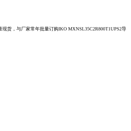
量现货，与厂家常年批量订购IKO MXNSL35C2R800T1UPS2导