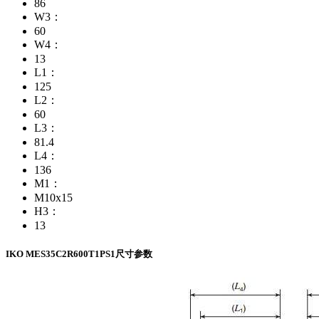
86
W3：
60
W4：
13
L1：
125
L2：
60
L3：
81.4
L4：
136
M1：
M10x15
H3：
13
IKO MES35C2R600T1PS1尺寸参数