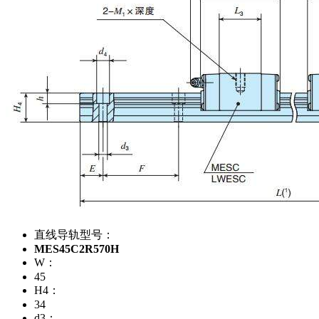
直线导轨型号：
MES45C2R570H
W：
45
H4：
34
d3：