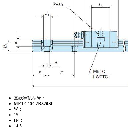
直线导轨型号：
METG15C2R820SP
W：
15
H4：
14.5