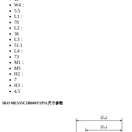
W4：
5.5
L1：
70
L2：
36
L3：
51.1
L4：
73
M1：
M5
H2：
7
H3：
4.5
IKO MES35C2R600T1PS1尺寸参数